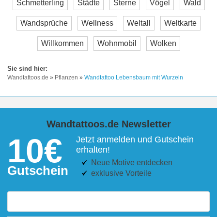
Schmetterling
Städte
Sterne
Vögel
Wald
Wandsprüche
Wellness
Weltall
Weltkarte
Willkommen
Wohnmobil
Wolken
Wandtattoos.de
»
Pflanzen
»
Wandtattoo Lebensbaum mit Wurzeln
Wandtattoos.de Newsletter
10€
Jetzt anmelden und Gutschein
erhalten!
Neue Motive entdecken
Gutschein
exklusive Vorteile