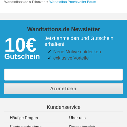
Wandtattoos.de
»
Pflanzen
»
Wandtattoo Prachtvoller Baum
Wandtattoos.de Newsletter
10€
Jetzt anmelden und Gutschein
erhalten!
Neue Motive entdecken
Gutschein
exklusive Vorteile
Anmelden
Kundenservice
Häufige Fragen
Über uns
Kontaktaufnahme
Pressebereich