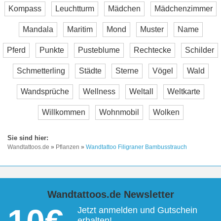
Kompass
Leuchtturm
Mädchen
Mädchenzimmer
Mandala
Maritim
Mond
Muster
Name
Pferd
Punkte
Pusteblume
Rechtecke
Schilder
Schmetterling
Städte
Sterne
Vögel
Wald
Wandsprüche
Wellness
Weltall
Weltkarte
Willkommen
Wohnmobil
Wolken
Wandtattoos.de
»
Pflanzen
»
Wandtattoo Filigraner Bambusstrauch
Wandtattoos.de Newsletter
Jetzt anmelden und Gutschein
erhalten!