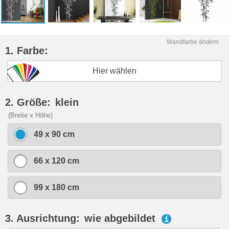
Wandfarbe ändern
1. Farbe:
Hier wählen
2. Größe:
klein
(Breite x Höhe)
49 x 90 cm
66 x 120 cm
99 x 180 cm
3. Ausrichtung:
wie abgebildet
i