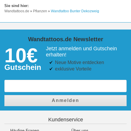
Wandtattoos.de
»
Pflanzen
»
Wandtattoo Bunter Dekozweig
Wandtattoos.de Newsletter
10€
Jetzt anmelden und Gutschein
erhalten!
Neue Motive entdecken
Gutschein
exklusive Vorteile
Anmelden
Kundenservice
Häufige Fragen
Über uns