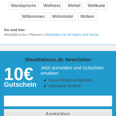
Wandsprüche
Wellness
Weltall
Weltkarte
Willkommen
Wohnmobil
Wolken
Wandtattoos.de
»
Pflanzen
»
Wandtattoo Ast mit Vögeln und Herzen
Wandtattoos.de Newsletter
10€
Jetzt anmelden und Gutschein
erhalten!
Neue Motive entdecken
Gutschein
exklusive Vorteile
Anmelden