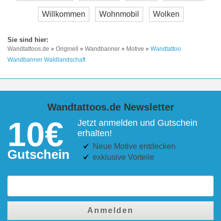
Willkommen
Wohnmobil
Wolken
Wandtattoos.de
»
Originell
»
Wandbanner
»
Motive
»
Wandtattoo
Wandbanner Waldlandschaft
Wandtattoos.de Newsletter
10€
Jetzt anmelden und Gutschein
erhalten!
Neue Motive entdecken
Gutschein
exklusive Vorteile
Anmelden