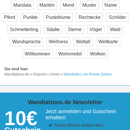
Mandala
Maritim
Mond
Muster
Name
Pferd
Punkte
Pusteblume
Rechtecke
Schilder
Schmetterling
Städte
Sterne
Vögel
Wald
Wandsprüche
Wellness
Weltall
Weltkarte
Willkommen
Wohnmobil
Wolken
Wandtattoos.de
»
Originell
»
Uhren
»
Wandtattoo Uhr Runde Zahlen
Wandtattoos.de Newsletter
10€
Jetzt anmelden und Gutschein
erhalten!
Neue Motive entdecken
Gutschein