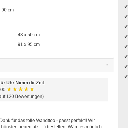
ß
90 cm
48 x 50 cm
91 x 95 cm
für
Uhr Nimm dir Zeit
:
★★★★★
.00
auf 120 Bewertungen)
ank für das tolle Wandttoo - passt perfekt!! Wir
önster Liegeplatz ... ) bestellen. Wäre es möglich,