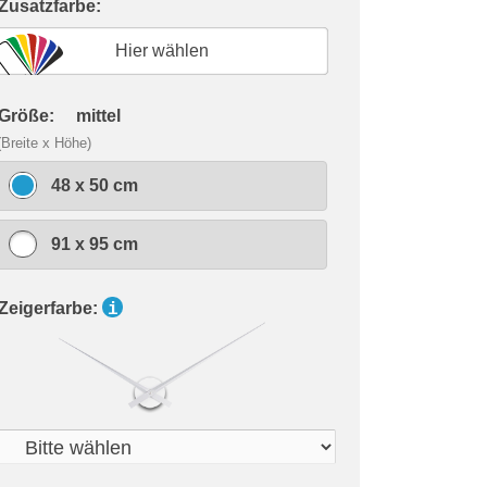
 Zusatzfarbe:
Hier wählen
 Größe:
mittel
(Breite x Höhe)
48 x 50 cm
91 x 95 cm
 Zeigerfarbe:
i