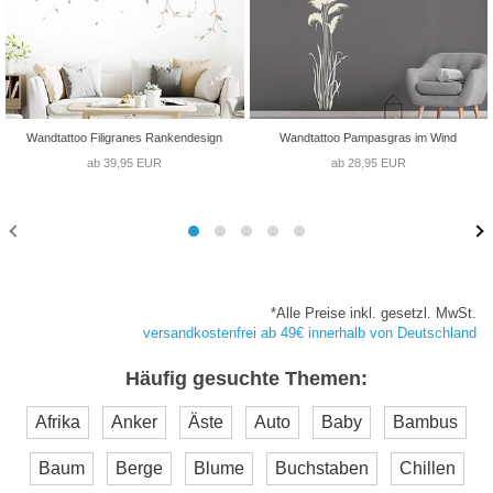
Wandtattoo Filigranes Rankendesign
Wandtattoo Pampasgras im Wind
ab 39,95 EUR
ab 28,95 EUR
*Alle Preise inkl. gesetzl. MwSt.
versandkostenfrei ab 49€ innerhalb von Deutschland
Häufig gesuchte Themen:
Afrika
Anker
Äste
Auto
Baby
Bambus
Baum
Berge
Blume
Buchstaben
Chillen