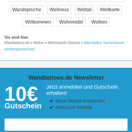
Wandsprüche
Wellness
Weltall
Weltkarte
Willkommen
Wohnmobil
Wolken
Wandtattoos.de
»
Motive
»
Weihnachts-Special
»
Wandtattoo Tannenbaum
mit Berglandschaft
Wandtattoos.de Newsletter
10€
Jetzt anmelden und Gutschein
erhalten!
Neue Motive entdecken
Gutschein
exklusive Vorteile