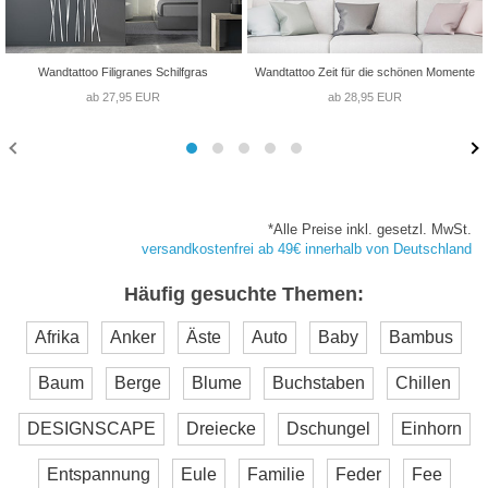
Wandtattoo Filigranes Schilfgras
Wandtattoo Zeit für die schönen Momente
ab 27,95 EUR
ab 28,95 EUR
*Alle Preise inkl. gesetzl. MwSt.
versandkostenfrei ab 49€ innerhalb von Deutschland
Häufig gesuchte Themen:
Afrika
Anker
Äste
Auto
Baby
Bambus
Baum
Berge
Blume
Buchstaben
Chillen
DESIGNSCAPE
Dreiecke
Dschungel
Einhorn
Entspannung
Eule
Familie
Feder
Fee