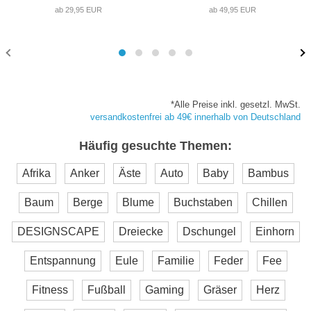
ab 29,95 EUR
ab 49,95 EUR
*Alle Preise inkl. gesetzl. MwSt.
versandkostenfrei ab 49€ innerhalb von Deutschland
Häufig gesuchte Themen:
Afrika
Anker
Äste
Auto
Baby
Bambus
Baum
Berge
Blume
Buchstaben
Chillen
DESIGNSCAPE
Dreiecke
Dschungel
Einhorn
Entspannung
Eule
Familie
Feder
Fee
Fitness
Fußball
Gaming
Gräser
Herz