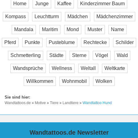
Home
Junge
Kaffee
Kinderzimmer Baum
Kompass
Leuchtturm
Mädchen
Mädchenzimmer
Mandala
Maritim
Mond
Muster
Name
Pferd
Punkte
Pusteblume
Rechtecke
Schilder
Schmetterling
Städte
Sterne
Vögel
Wald
Wandsprüche
Wellness
Weltall
Weltkarte
Willkommen
Wohnmobil
Wolken
Wandtattoos.de
»
Motive
»
Tiere
»
Landtiere
»
Wandtattoo Hund
Wandtattoos.de Newsletter