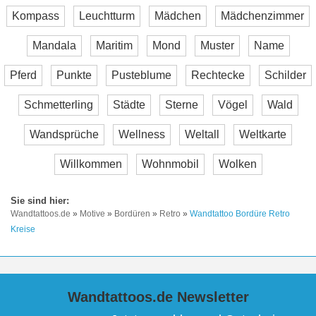
Kompass
Leuchtturm
Mädchen
Mädchenzimmer
Mandala
Maritim
Mond
Muster
Name
Pferd
Punkte
Pusteblume
Rechtecke
Schilder
Schmetterling
Städte
Sterne
Vögel
Wald
Wandsprüche
Wellness
Weltall
Weltkarte
Willkommen
Wohnmobil
Wolken
Wandtattoos.de
»
Motive
»
Bordüren
»
Retro
»
Wandtattoo Bordüre Retro
Kreise
Wandtattoos.de Newsletter