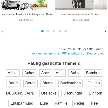
Wandtattoo Traktor mit Anhänger und Name
Wandtattoo Wandbanner Gräser
ab 29,95 EUR
ab 34,95 EUR
*Alle Preise inkl. gesetzl. MwSt.
versandkostenfrei ab 49€ innerhalb von Deutschland
Häufig gesuchte Themen:
Afrika
Anker
Äste
Auto
Baby
Bambus
Baum
Berge
Blume
Buchstaben
Chillen
DESIGNSCAPE
Dreiecke
Dschungel
Einhorn
Entspannung
Eule
Familie
Feder
Fee