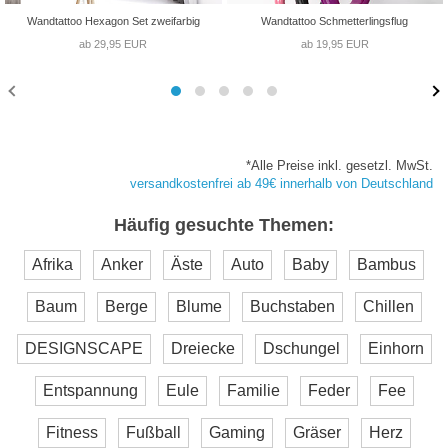
Wandtattoo Hexagon Set zweifarbig
Wandtattoo Schmetterlingsflug
ab 29,95 EUR
ab 19,95 EUR
*Alle Preise inkl. gesetzl. MwSt.
versandkostenfrei ab 49€ innerhalb von Deutschland
Häufig gesuchte Themen:
Afrika
Anker
Äste
Auto
Baby
Bambus
Baum
Berge
Blume
Buchstaben
Chillen
DESIGNSCAPE
Dreiecke
Dschungel
Einhorn
Entspannung
Eule
Familie
Feder
Fee
Fitness
Fußball
Gaming
Gräser
Herz