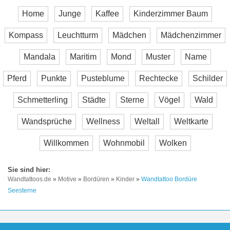
Home
Junge
Kaffee
Kinderzimmer Baum
Kompass
Leuchtturm
Mädchen
Mädchenzimmer
Mandala
Maritim
Mond
Muster
Name
Pferd
Punkte
Pusteblume
Rechtecke
Schilder
Schmetterling
Städte
Sterne
Vögel
Wald
Wandsprüche
Wellness
Weltall
Weltkarte
Willkommen
Wohnmobil
Wolken
Wandtattoos.de
»
Motive
»
Bordüren
»
Kinder
»
Wandtattoo Bordüre
Seesterne