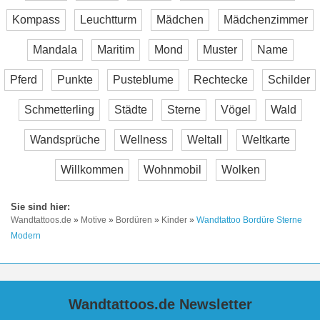
Kompass
Leuchtturm
Mädchen
Mädchenzimmer
Mandala
Maritim
Mond
Muster
Name
Pferd
Punkte
Pusteblume
Rechtecke
Schilder
Schmetterling
Städte
Sterne
Vögel
Wald
Wandsprüche
Wellness
Weltall
Weltkarte
Willkommen
Wohnmobil
Wolken
Wandtattoos.de
»
Motive
»
Bordüren
»
Kinder
»
Wandtattoo Bordüre Sterne
Modern
Wandtattoos.de Newsletter