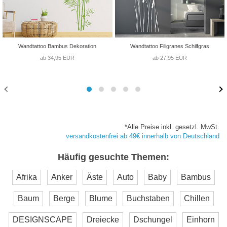
Wandtattoo Bambus Dekoration
Wandtattoo Filigranes Schilfgras
ab 34,95 EUR
ab 27,95 EUR
*Alle Preise inkl. gesetzl. MwSt.
versandkostenfrei ab 49€ innerhalb von Deutschland
Häufig gesuchte Themen:
Afrika
Anker
Äste
Auto
Baby
Bambus
Baum
Berge
Blume
Buchstaben
Chillen
DESIGNSCAPE
Dreiecke
Dschungel
Einhorn