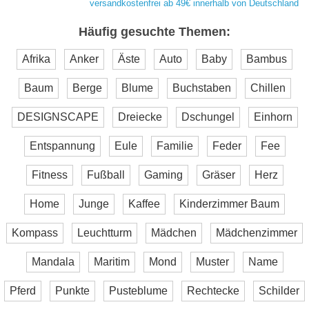
versandkostenfrei ab 49€ innerhalb von Deutschland
Häufig gesuchte Themen:
Afrika
Anker
Äste
Auto
Baby
Bambus
Baum
Berge
Blume
Buchstaben
Chillen
DESIGNSCAPE
Dreiecke
Dschungel
Einhorn
Entspannung
Eule
Familie
Feder
Fee
Fitness
Fußball
Gaming
Gräser
Herz
Home
Junge
Kaffee
Kinderzimmer Baum
Kompass
Leuchtturm
Mädchen
Mädchenzimmer
Mandala
Maritim
Mond
Muster
Name
Pferd
Punkte
Pusteblume
Rechtecke
Schilder