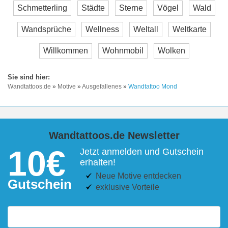
Schmetterling
Städte
Sterne
Vögel
Wald
Wandsprüche
Wellness
Weltall
Weltkarte
Willkommen
Wohnmobil
Wolken
Wandtattoos.de
»
Motive
»
Ausgefallenes
»
Wandtattoo Mond
Wandtattoos.de Newsletter
10€
Jetzt anmelden und Gutschein
erhalten!
Neue Motive entdecken
Gutschein
exklusive Vorteile