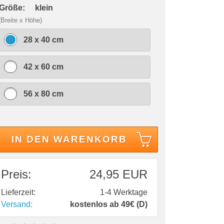
 Größe:
klein
(Breite x Höhe)
28 x 40 cm
42 x 60 cm
56 x 80 cm
IN DEN WARENKORB
Preis:
24,95 EUR
Lieferzeit:
1-4 Werktage
Versand:
kostenlos ab 49€ (D)