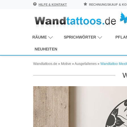
HILFE & KONTAKT
RECHNUNGSKAUF & KOS
RÄUME
SPRICHWÖRTER
PFLA
NEUHEITEN
Wandtattoos.de
»
Motive
»
Ausgefallenes
»
Wandtattoo Mexik
W