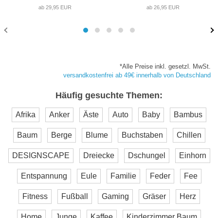
ab 29,95 EUR
ab 26,95 EUR
*Alle Preise inkl. gesetzl. MwSt.
versandkostenfrei ab 49€ innerhalb von Deutschland
Häufig gesuchte Themen:
Afrika
Anker
Äste
Auto
Baby
Bambus
Baum
Berge
Blume
Buchstaben
Chillen
DESIGNSCAPE
Dreiecke
Dschungel
Einhorn
Entspannung
Eule
Familie
Feder
Fee
Fitness
Fußball
Gaming
Gräser
Herz
Home
Junge
Kaffee
Kinderzimmer Baum