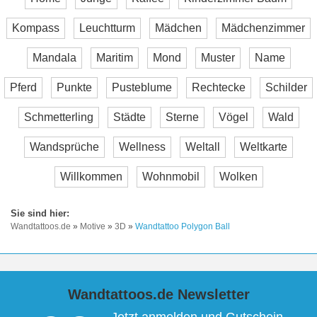
Kompass
Leuchtturm
Mädchen
Mädchenzimmer
Mandala
Maritim
Mond
Muster
Name
Pferd
Punkte
Pusteblume
Rechtecke
Schilder
Schmetterling
Städte
Sterne
Vögel
Wald
Wandsprüche
Wellness
Weltall
Weltkarte
Willkommen
Wohnmobil
Wolken
Wandtattoos.de
»
Motive
»
3D
»
Wandtattoo Polygon Ball
Wandtattoos.de Newsletter
Jetzt anmelden und Gutschein