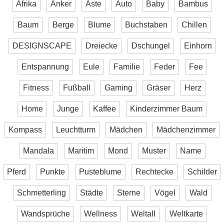
Afrika
Anker
Äste
Auto
Baby
Bambus
Baum
Berge
Blume
Buchstaben
Chillen
DESIGNSCAPE
Dreiecke
Dschungel
Einhorn
Entspannung
Eule
Familie
Feder
Fee
Fitness
Fußball
Gaming
Gräser
Herz
Home
Junge
Kaffee
Kinderzimmer Baum
Kompass
Leuchtturm
Mädchen
Mädchenzimmer
Mandala
Maritim
Mond
Muster
Name
Pferd
Punkte
Pusteblume
Rechtecke
Schilder
Schmetterling
Städte
Sterne
Vögel
Wald
Wandsprüche
Wellness
Weltall
Weltkarte