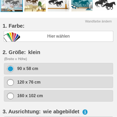
Wandfarbe ändern
1. Farbe:
Hier wählen
2. Größe:
klein
(Breite x Höhe)
90 x 58 cm
120 x 76 cm
160 x 102 cm
3. Ausrichtung:
wie abgebildet
i