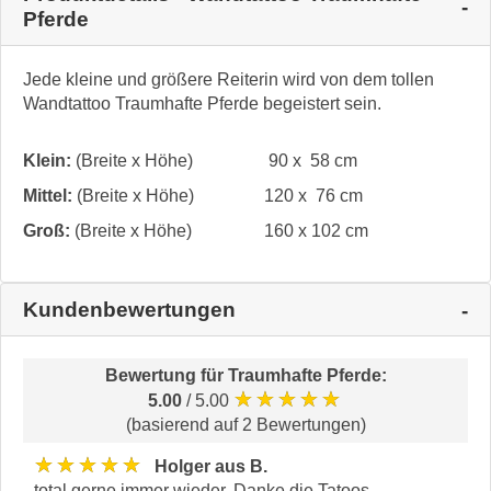
Pferde
Jede kleine und größere Reiterin wird von dem tollen
Wandtattoo Traumhafte Pferde begeistert sein.
Klein:
(Breite x Höhe)
90 x 58 cm
Mittel:
(Breite x Höhe)
120 x 76 cm
Groß:
(Breite x Höhe)
160 x 102 cm
Kundenbewertungen
Bewertung für
Traumhafte Pferde
:
★★★★★
5.00
/ 5.00
(basierend auf 2 Bewertungen)
★★★★★
Holger aus B.
total gerne immer wieder. Danke die Tatoos