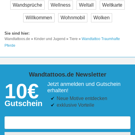
Wandsprüche
Wellness
Weltall
Weltkarte
Willkommen
Wohnmobil
Wolken
Wandtattoos.de
»
Kinder und Jugend
»
Tiere
»
Wandtattoo Traumhafte
Pferde
Wandtattoos.de Newsletter
10€
Jetzt anmelden und Gutschein
erhalten!
Neue Motive entdecken
Gutschein
exklusive Vorteile