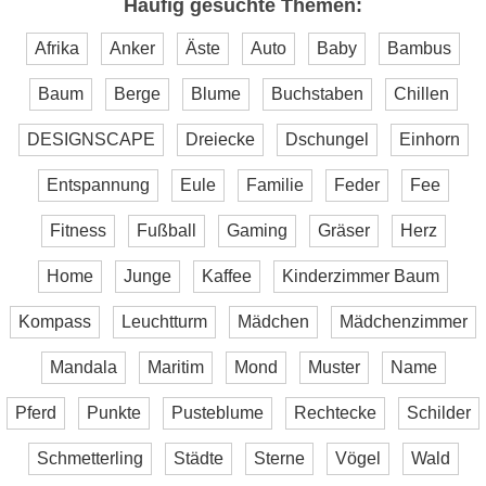
Häufig gesuchte Themen:
Afrika
Anker
Äste
Auto
Baby
Bambus
Baum
Berge
Blume
Buchstaben
Chillen
DESIGNSCAPE
Dreiecke
Dschungel
Einhorn
Entspannung
Eule
Familie
Feder
Fee
Fitness
Fußball
Gaming
Gräser
Herz
Home
Junge
Kaffee
Kinderzimmer Baum
Kompass
Leuchtturm
Mädchen
Mädchenzimmer
Mandala
Maritim
Mond
Muster
Name
Pferd
Punkte
Pusteblume
Rechtecke
Schilder
Schmetterling
Städte
Sterne
Vögel
Wald