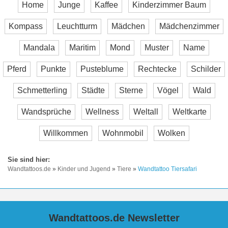
Home
Junge
Kaffee
Kinderzimmer Baum
Kompass
Leuchtturm
Mädchen
Mädchenzimmer
Mandala
Maritim
Mond
Muster
Name
Pferd
Punkte
Pusteblume
Rechtecke
Schilder
Schmetterling
Städte
Sterne
Vögel
Wald
Wandsprüche
Wellness
Weltall
Weltkarte
Willkommen
Wohnmobil
Wolken
Wandtattoos.de
»
Kinder und Jugend
»
Tiere
»
Wandtattoo Tiersafari
Wandtattoos.de Newsletter