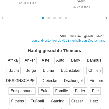
Vögeln
ab 28,95 EUR
ab 29,95 EUR
*Alle Preise inkl. gesetzl. MwSt.
versandkostenfrei ab 49€ innerhalb von Deutschland
Häufig gesuchte Themen:
Afrika
Anker
Äste
Auto
Baby
Bambus
Baum
Berge
Blume
Buchstaben
Chillen
DESIGNSCAPE
Dreiecke
Dschungel
Einhorn
Entspannung
Eule
Familie
Feder
Fee
Fitness
Fußball
Gaming
Gräser
Herz