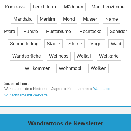
Kompass
Leuchtturm
Mädchen
Mädchenzimmer
Mandala
Maritim
Mond
Muster
Name
Pferd
Punkte
Pusteblume
Rechtecke
Schilder
Schmetterling
Städte
Sterne
Vögel
Wald
Wandsprüche
Wellness
Weltall
Weltkarte
Willkommen
Wohnmobil
Wolken
Wandtattoos.de
»
Kinder und Jugend
»
Kinderzimmer
»
Wandtattoo
Wunschname mit Weltkarte
Wandtattoos.de Newsletter