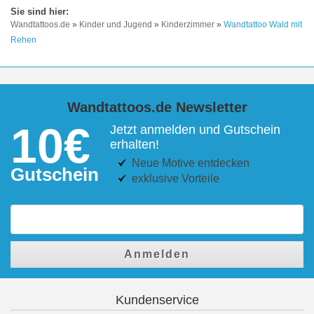
Wandtattoos.de
»
Kinder und Jugend
»
Kinderzimmer
»
Wandtattoo Wald mit
Rehen
Wandtattoos.de Newsletter
10€
Jetzt anmelden und Gutschein
erhalten!
Neue Motive entdecken
Gutschein
exklusive Vorteile
Anmelden
Kundenservice