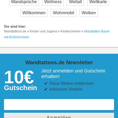
Wandsprüche
Wellness
Weltall
Weltkarte
Willkommen
Wohnmobil
Wolken
Wandtattoos.de
»
Kinder und Jugend
»
Kinderzimmer
»
Wandtattoo Baum
mit Eichhörnchen
Wandtattoos.de Newsletter
10€
Jetzt anmelden und Gutschein
erhalten!
Neue Motive entdecken
Gutschein
exklusive Vorteile
Anmelden