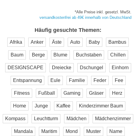
*Alle Preise inkl. gesetzl. MwSt.
versandkostenfrei ab 49€ innerhalb von Deutschland
Häufig gesuchte Themen:
Afrika
Anker
Äste
Auto
Baby
Bambus
Baum
Berge
Blume
Buchstaben
Chillen
DESIGNSCAPE
Dreiecke
Dschungel
Einhorn
Entspannung
Eule
Familie
Feder
Fee
Fitness
Fußball
Gaming
Gräser
Herz
Home
Junge
Kaffee
Kinderzimmer Baum
Kompass
Leuchtturm
Mädchen
Mädchenzimmer
Mandala
Maritim
Mond
Muster
Name