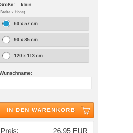
 Größe:
klein
(Breite x Höhe)
60 x 57 cm
90 x 85 cm
120 x 113 cm
 Wunschname:
IN DEN WARENKORB
Preis:
26,95 EUR