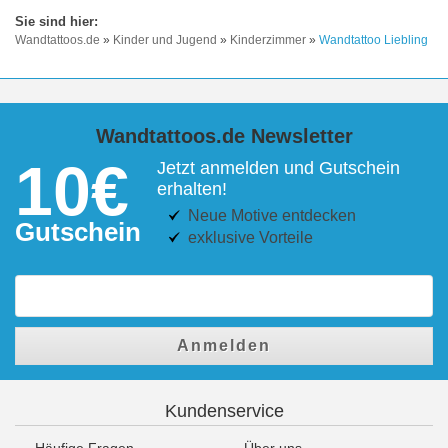
Wandtattoos.de
»
Kinder und Jugend
»
Kinderzimmer
»
Wandtattoo Liebling
Wandtattoos.de Newsletter
10€
Jetzt anmelden und Gutschein
erhalten!
Neue Motive entdecken
Gutschein
exklusive Vorteile
Anmelden
Kundenservice
Häufige Fragen
Über uns