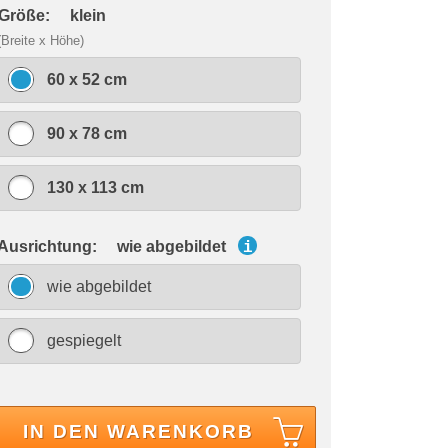
 Größe:
klein
(Breite x Höhe)
60 x 52 cm
90 x 78 cm
130 x 113 cm
 Ausrichtung:
wie abgebildet
i
wie abgebildet
gespiegelt
IN DEN WARENKORB