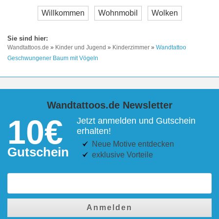
Willkommen
Wohnmobil
Wolken
Wandtattoos.de
»
Kinder und Jugend
»
Kinderzimmer
»
Wandtattoo
Geschwungener Baum mit Vögeln
Wandtattoos.de Newsletter
10€
Jetzt anmelden und Gutschein
erhalten!
Neue Motive entdecken
Gutschein
exklusive Vorteile
Anmelden