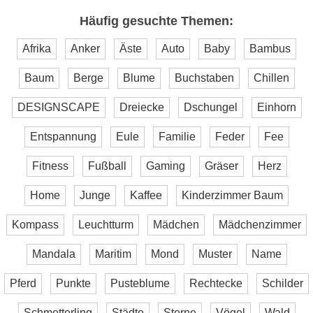
Häufig gesuchte Themen:
Afrika
Anker
Äste
Auto
Baby
Bambus
Baum
Berge
Blume
Buchstaben
Chillen
DESIGNSCAPE
Dreiecke
Dschungel
Einhorn
Entspannung
Eule
Familie
Feder
Fee
Fitness
Fußball
Gaming
Gräser
Herz
Home
Junge
Kaffee
Kinderzimmer Baum
Kompass
Leuchtturm
Mädchen
Mädchenzimmer
Mandala
Maritim
Mond
Muster
Name
Pferd
Punkte
Pusteblume
Rechtecke
Schilder
Schmetterling
Städte
Sterne
Vögel
Wald