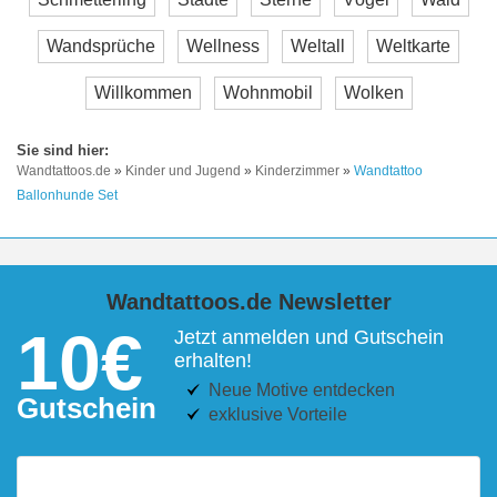
Wandsprüche
Wellness
Weltall
Weltkarte
Willkommen
Wohnmobil
Wolken
Wandtattoos.de
»
Kinder und Jugend
»
Kinderzimmer
»
Wandtattoo
Ballonhunde Set
Wandtattoos.de Newsletter
10€
Jetzt anmelden und Gutschein
erhalten!
Neue Motive entdecken
Gutschein
exklusive Vorteile