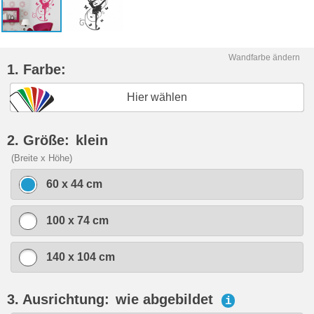
Wandfarbe ändern
1. Farbe:
Hier wählen
2. Größe:
klein
(Breite x Höhe)
60 x 44 cm
100 x 74 cm
140 x 104 cm
3. Ausrichtung:
wie abgebildet
i