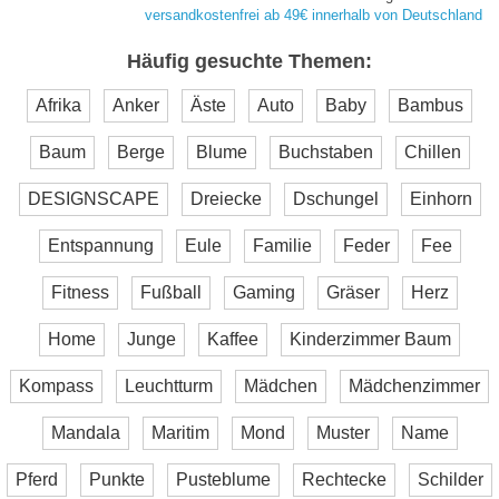
versandkostenfrei ab 49€ innerhalb von Deutschland
Häufig gesuchte Themen:
Afrika
Anker
Äste
Auto
Baby
Bambus
Baum
Berge
Blume
Buchstaben
Chillen
DESIGNSCAPE
Dreiecke
Dschungel
Einhorn
Entspannung
Eule
Familie
Feder
Fee
Fitness
Fußball
Gaming
Gräser
Herz
Home
Junge
Kaffee
Kinderzimmer Baum
Kompass
Leuchtturm
Mädchen
Mädchenzimmer
Mandala
Maritim
Mond
Muster
Name
Pferd
Punkte
Pusteblume
Rechtecke
Schilder