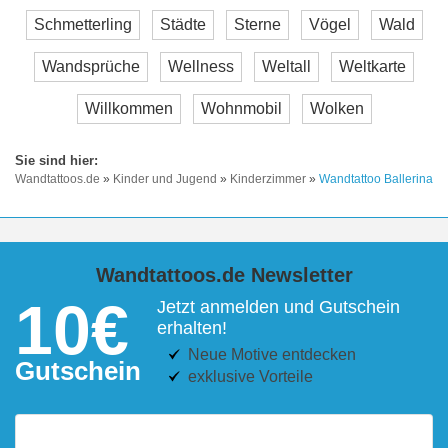
Schmetterling
Städte
Sterne
Vögel
Wald
Wandsprüche
Wellness
Weltall
Weltkarte
Willkommen
Wohnmobil
Wolken
Wandtattoos.de
»
Kinder und Jugend
»
Kinderzimmer
»
Wandtattoo Ballerina
Wandtattoos.de Newsletter
10€
Jetzt anmelden und Gutschein
erhalten!
Neue Motive entdecken
Gutschein
exklusive Vorteile