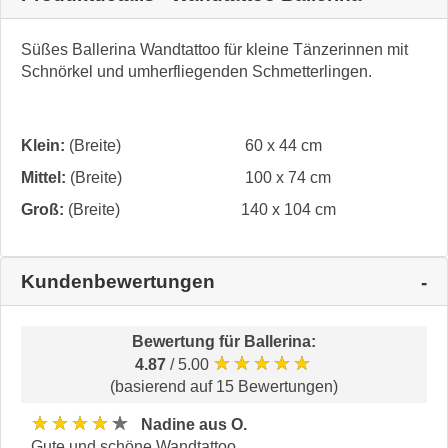
Süßes Ballerina Wandtattoo für kleine Tänzerinnen mit
Schnörkel und umherfliegenden Schmetterlingen.
Klein:
(Breite)
60 x 44 cm
Mittel:
(Breite)
100 x 74 cm
Groß:
(Breite)
140 x 104 cm
Kundenbewertungen
Bewertung für
Ballerina
:
★★★★★
4.87
/ 5.00
(basierend auf 15 Bewertungen)
★★★★★
Nadine aus O.
Gute und schöne Wandtattoo