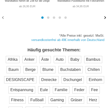
Wandtattoo Nimm dir Zeit für die Dinge
Wandtattoo Pusteblume mit Fotorahmen
ab 26,95 EUR
ab 34,95 EUR
*Alle Preise inkl. gesetzl. MwSt.
versandkostenfrei ab 49€ innerhalb von Deutschland
Häufig gesuchte Themen:
Afrika
Anker
Äste
Auto
Baby
Bambus
Baum
Berge
Blume
Buchstaben
Chillen
DESIGNSCAPE
Dreiecke
Dschungel
Einhorn
Entspannung
Eule
Familie
Feder
Fee
Fitness
Fußball
Gaming
Gräser
Herz