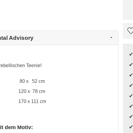
ntal Advisory
ebellischen Teenie!
80 x 52 cm
120 x 78 cm
170 x 111 cm
it dem Motiv: