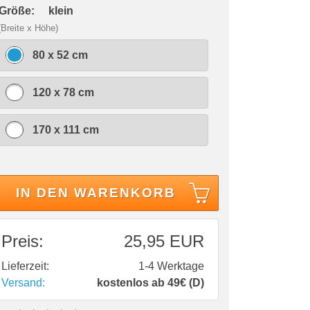
 Größe:
klein
(Breite x Höhe)
80 x 52 cm
120 x 78 cm
170 x 111 cm
IN DEN WARENKORB
Preis:
25,95 EUR
Lieferzeit:
1-4 Werktage
Versand:
kostenlos ab 49€ (D)