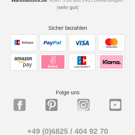
Wandtattoos.de
:
4.86
/
5.00
aus
2465
Bewertungen.
(
sehr gut
)
Sicher bezahlen
Folge uns
+49 (0)6825 / 404 92 70