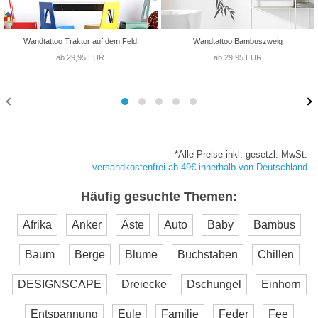
Wandtattoo Traktor auf dem Feld
Wandtattoo Bambuszweig
ab 29,95 EUR
ab 29,95 EUR
*Alle Preise inkl. gesetzl. MwSt.
versandkostenfrei ab 49€ innerhalb von Deutschland
Häufig gesuchte Themen:
Afrika
Anker
Äste
Auto
Baby
Bambus
Baum
Berge
Blume
Buchstaben
Chillen
DESIGNSCAPE
Dreiecke
Dschungel
Einhorn
Entspannung
Eule
Familie
Feder
Fee