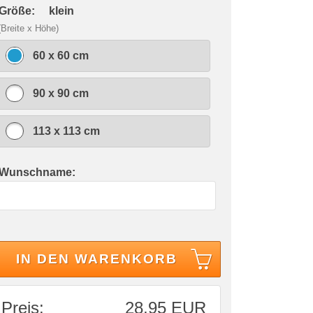
 Größe:
klein
(Breite x Höhe)
60 x 60 cm
90 x 90 cm
113 x 113 cm
 Wunschname:
IN DEN WARENKORB
Preis:
28,95 EUR