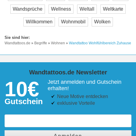
Wandsprüche
Wellness
Weltall
Weltkarte
Willkommen
Wohnmobil
Wolken
Wandtattoos.de
»
Begriffe
»
Wohnen
»
Wandtattoo Wohlfühlbereich Zuhause
Wandtattoos.de Newsletter
10€
Jetzt anmelden und Gutschein
erhalten!
Neue Motive entdecken
Gutschein
exklusive Vorteile
Anmelden