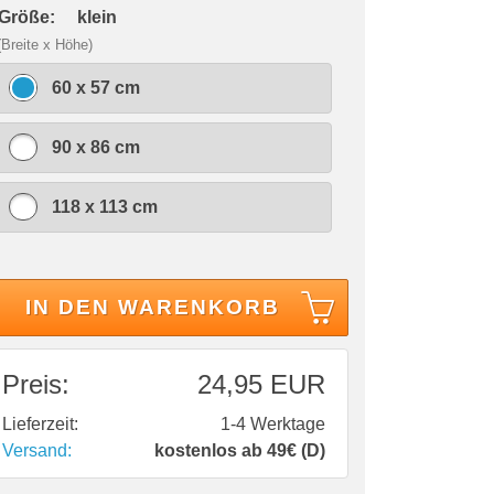
 Größe:
klein
(Breite x Höhe)
60 x 57 cm
90 x 86 cm
118 x 113 cm
IN DEN WARENKORB
Preis:
24,95 EUR
Lieferzeit:
1-4 Werktage
Versand:
kostenlos ab 49€ (D)