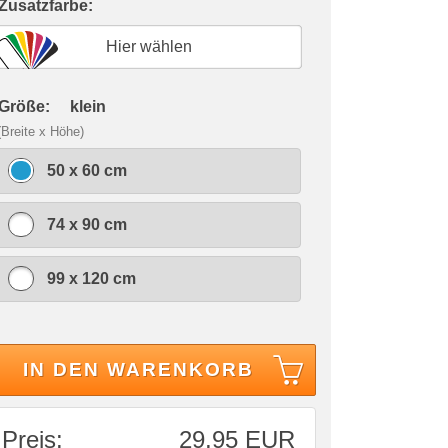
 Zusatzfarbe:
Hier wählen
 Größe:
klein
(Breite x Höhe)
50 x 60 cm
74 x 90 cm
99 x 120 cm
IN DEN WARENKORB
Preis:
29,95 EUR