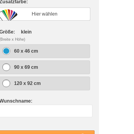
 Zusatzfarbe:
Hier wählen
 Größe:
klein
(Breite x Höhe)
60 x 46 cm
90 x 69 cm
120 x 92 cm
 Wunschname: