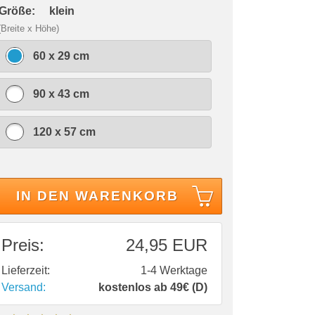
 Größe:
klein
(Breite x Höhe)
60 x 29 cm
90 x 43 cm
120 x 57 cm
IN DEN WARENKORB
Preis:
24,95 EUR
Lieferzeit:
1-4 Werktage
Versand:
kostenlos ab 49€ (D)