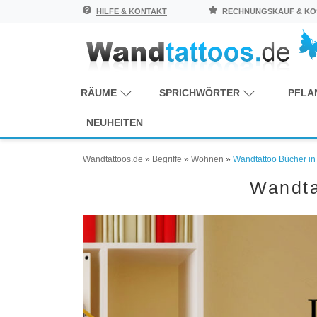
HILFE & KONTAKT
RECHNUNGSKAUF & KOS
RÄUME
SPRICHWÖRTER
PFLA
NEUHEITEN
Wandtattoos.de
»
Begriffe
»
Wohnen
»
Wandtattoo Bücher i
Wandta