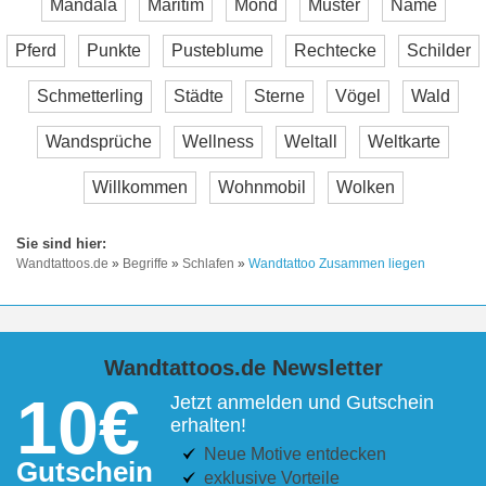
Mandala
Maritim
Mond
Muster
Name
Pferd
Punkte
Pusteblume
Rechtecke
Schilder
Schmetterling
Städte
Sterne
Vögel
Wald
Wandsprüche
Wellness
Weltall
Weltkarte
Willkommen
Wohnmobil
Wolken
Wandtattoos.de
»
Begriffe
»
Schlafen
»
Wandtattoo Zusammen liegen
Wandtattoos.de Newsletter
10€
Jetzt anmelden und Gutschein
erhalten!
Neue Motive entdecken
Gutschein
exklusive Vorteile