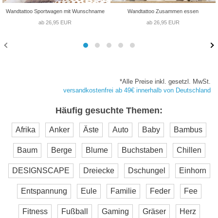
Wandtattoo Sportwagen mit Wunschname
Wandtattoo Zusammen essen
ab 26,95 EUR
ab 26,95 EUR
*Alle Preise inkl. gesetzl. MwSt.
versandkostenfrei ab 49€ innerhalb von Deutschland
Häufig gesuchte Themen:
Afrika
Anker
Äste
Auto
Baby
Bambus
Baum
Berge
Blume
Buchstaben
Chillen
DESIGNSCAPE
Dreiecke
Dschungel
Einhorn
Entspannung
Eule
Familie
Feder
Fee
Fitness
Fußball
Gaming
Gräser
Herz