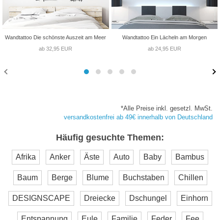
Wandtattoo Die schönste Auszeit am Meer
Wandtattoo Ein Lächeln am Morgen
ab 32,95 EUR
ab 24,95 EUR
*Alle Preise inkl. gesetzl. MwSt.
versandkostenfrei ab 49€ innerhalb von Deutschland
Häufig gesuchte Themen:
Afrika
Anker
Äste
Auto
Baby
Bambus
Baum
Berge
Blume
Buchstaben
Chillen
DESIGNSCAPE
Dreiecke
Dschungel
Einhorn
Entspannung
Eule
Familie
Feder
Fee