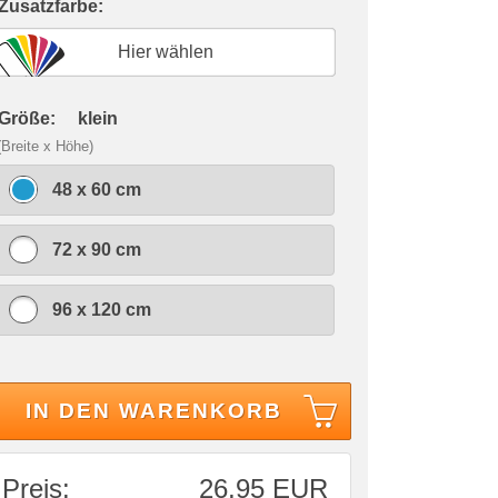
 Zusatzfarbe:
Hier wählen
 Größe:
klein
(Breite x Höhe)
48 x 60 cm
72 x 90 cm
96 x 120 cm
IN DEN WARENKORB
Preis:
26,95 EUR