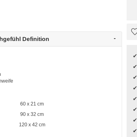
hgefühl Definition
h
hweife
60 x 21 cm
90 x 32 cm
120 x 42 cm