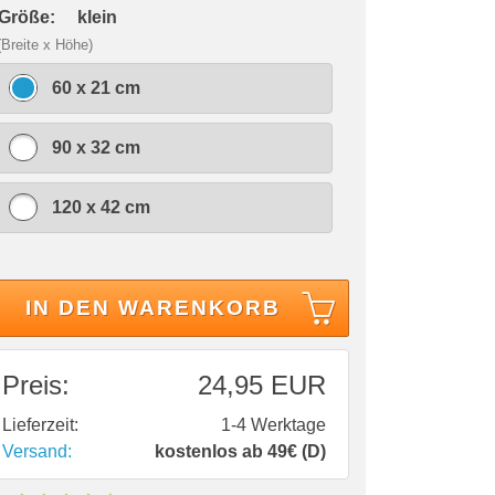
 Größe:
klein
(Breite x Höhe)
60 x 21 cm
90 x 32 cm
120 x 42 cm
IN DEN WARENKORB
Preis:
24,95 EUR
Lieferzeit:
1-4 Werktage
Versand:
kostenlos ab 49€ (D)