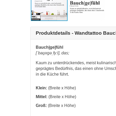
Produktdetails - Wandtattoo Bauc
Bauch|ge|fühl
[ˈbaʊ̯xɡəˌfyːl], das;
Kaum zu unterdrückendes, meist kulinarisc
geprägtes Bedürfnis, das einen ohne Umsc
in die Küche führt.
Klein:
(Breite x Höhe)
Mittel:
(Breite x Höhe)
Groß:
(Breite x Höhe)