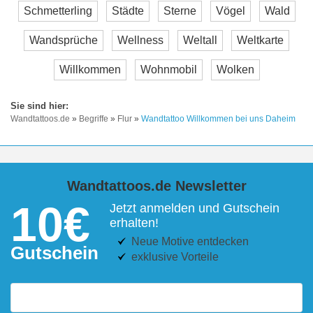
Schmetterling
Städte
Sterne
Vögel
Wald
Wandsprüche
Wellness
Weltall
Weltkarte
Willkommen
Wohnmobil
Wolken
Wandtattoos.de
»
Begriffe
»
Flur
»
Wandtattoo Willkommen bei uns Daheim
Wandtattoos.de Newsletter
10€
Jetzt anmelden und Gutschein
erhalten!
Neue Motive entdecken
Gutschein
exklusive Vorteile