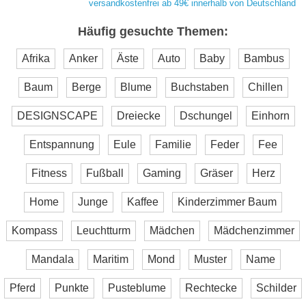
versandkostenfrei ab 49€ innerhalb von Deutschland
Häufig gesuchte Themen:
Afrika
Anker
Äste
Auto
Baby
Bambus
Baum
Berge
Blume
Buchstaben
Chillen
DESIGNSCAPE
Dreiecke
Dschungel
Einhorn
Entspannung
Eule
Familie
Feder
Fee
Fitness
Fußball
Gaming
Gräser
Herz
Home
Junge
Kaffee
Kinderzimmer Baum
Kompass
Leuchtturm
Mädchen
Mädchenzimmer
Mandala
Maritim
Mond
Muster
Name
Pferd
Punkte
Pusteblume
Rechtecke
Schilder