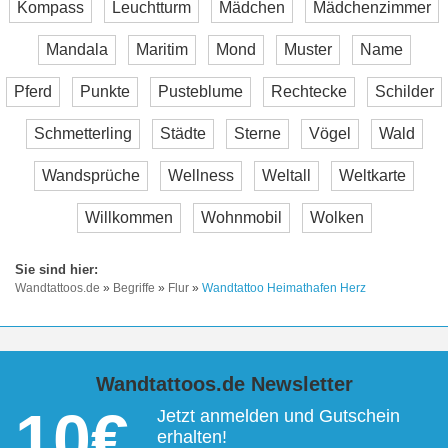
Kompass
Leuchtturm
Mädchen
Mädchenzimmer
Mandala
Maritim
Mond
Muster
Name
Pferd
Punkte
Pusteblume
Rechtecke
Schilder
Schmetterling
Städte
Sterne
Vögel
Wald
Wandsprüche
Wellness
Weltall
Weltkarte
Willkommen
Wohnmobil
Wolken
Wandtattoos.de
»
Begriffe
»
Flur
»
Wandtattoo Heimathafen Herz
Wandtattoos.de Newsletter
10€
Jetzt anmelden und Gutschein
erhalten!