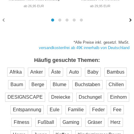
ab 26,95 EUR
ab 29,95 EUR
*Alle Preise inkl. gesetzl. MwSt.
versandkostenfrei ab 49€ innerhalb von Deutschland
Häufig gesuchte Themen:
Afrika
Anker
Äste
Auto
Baby
Bambus
Baum
Berge
Blume
Buchstaben
Chillen
DESIGNSCAPE
Dreiecke
Dschungel
Einhorn
Entspannung
Eule
Familie
Feder
Fee
Fitness
Fußball
Gaming
Gräser
Herz