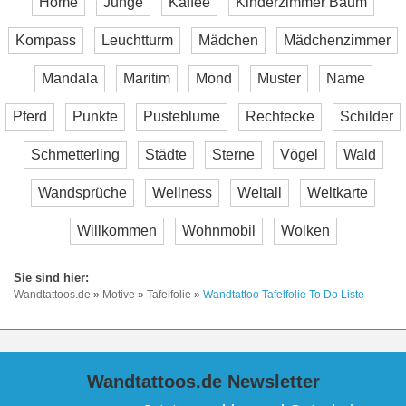
Home
Junge
Kaffee
Kinderzimmer Baum
Kompass
Leuchtturm
Mädchen
Mädchenzimmer
Mandala
Maritim
Mond
Muster
Name
Pferd
Punkte
Pusteblume
Rechtecke
Schilder
Schmetterling
Städte
Sterne
Vögel
Wald
Wandsprüche
Wellness
Weltall
Weltkarte
Willkommen
Wohnmobil
Wolken
Wandtattoos.de
»
Motive
»
Tafelfolie
»
Wandtattoo Tafelfolie To Do Liste
Wandtattoos.de Newsletter